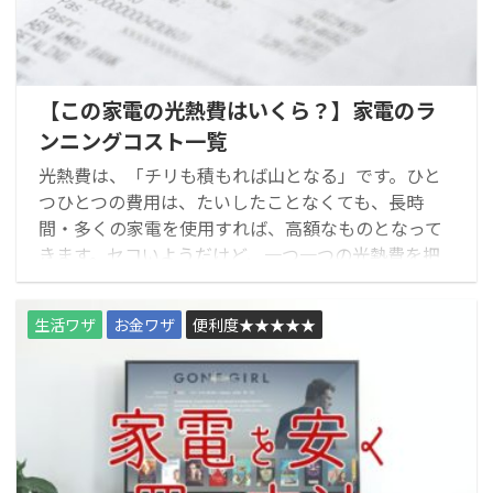
お金ワザ
育児ワザ
【この家電の光熱費はいくら？】家電のラ
健康ワザ
ンニングコスト一覧
防災防犯ワザ
光熱費は、「チリも積もれば山となる」です。ひと
つひとつの費用は、たいしたことなくても、長時
間・多くの家電を使用すれば、高額なものとなって
殿堂ワザ
きます。セコいようだけど、一つ一つの光熱費を把
握しておくと、節約を意識することができます。
便利度★★★★★
生活ワザ
お金ワザ
便利度★★★★★
便利度★★★★
便利度★★★