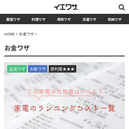
殿堂ワザ
料理ワザ
掃除ワザ
洗濯ワザ
収納ワザ
検索
HOME
>
お金ワザ
>
カテゴリー
お金ワザ
料理ワザ
生活ワザ
お金ワザ
便利度★★★
掃除ワザ
洗濯ワザ
収納ワザ
生活ワザ