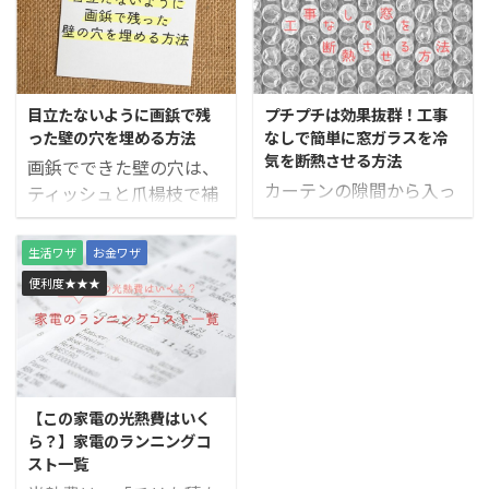
目立たないように画鋲で残
プチプチは効果抜群！工事
った壁の穴を埋める方法
なしで簡単に窓ガラスを冷
気を断熱させる方法
画鋲でできた壁の穴は、
カーテンの隙間から入っ
ティッシュと爪楊枝で補
てくる冷気には、プチプ
修することができます。
チが効果的！工事なしで
生活ワザ
お金ワザ
簡単に窓ガラスを冷気を
便利度★★★
断熱させることができま
す。
【この家電の光熱費はいく
ら？】家電のランニングコ
スト一覧