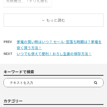
光熱費は、「チリも積も
れば山となる」です。ひ
とつひとつの費用は、た
いしたことなくても、長
もっと読む
時間・多くの家電を使用
すれば、高額なものとな
ってきます。セコいよう
だけど、一つ一つの光熱
PREV
家電の買い時はいつ？ セール･型落ち時期は？家電を
費を把握しておくと、節
安く買う方法！
約を意識することができ
NEXT
いつでも使えて便利！おろし生姜の保存方法！
ます。
キーワードで検索
カテゴリー