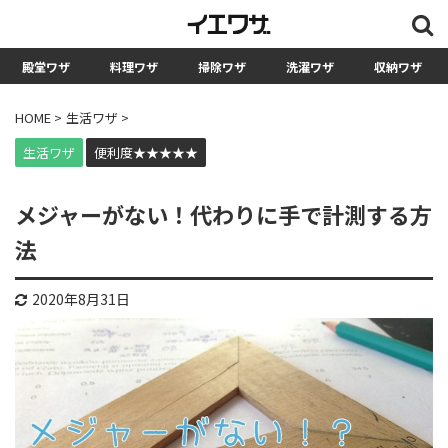
殿堂ワザ
料理ワザ
掃除ワザ
洗濯ワザ
収納ワザ
検索
HOME
>
生活ワザ
>
生活ワザ
便利度★★★★★
カテゴリー
料理ワザ
メジャーがない！代わりに手で計測する方
法
掃除ワザ
洗濯ワザ
2020年8月31日
収納ワザ
生活ワザ