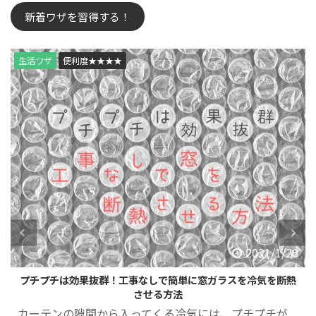
新着ワザを習得する！
生活ワザ
お金ワザ
便利度★★★
2021/1/6
【この家電の光熱費はいくら？】家電のランニングコスト一覧
光熱費は、「チリも積もれば山となる」です。ひとつひ